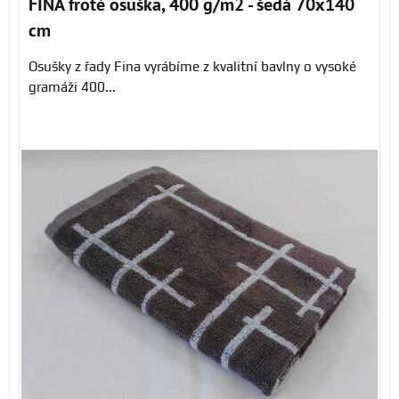
FINA froté osuška, 400 g/m2 - šedá 70x140
cm
Osušky z řady Fina vyrábíme z kvalitní bavlny o vysoké
gramáži 400...