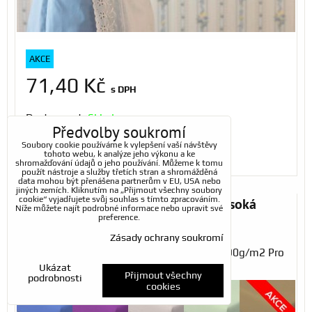
AKCE
71,40 Kč
s DPH
Dostupnost:
Skladem
Předvolby soukromí
Soubory cookie používáme k vylepšení vaší návštěvy
ZVOLTE VARIANTU
tohoto webu, k analýze jeho výkonu a ke
shromažďování údajů o jeho používání. Můžeme k tomu
použít nástroje a služby třetích stran a shromážděná
data mohou být přenášena partnerům v EU, USA nebo
jiných zemích. Kliknutím na „Přijmout všechny soubory
cookie“ vyjadřujete svůj souhlas s tímto zpracováním.
Jersey prostěradlo 160 x 200cm vysoká
Níže můžete najít podrobné informace nebo upravit své
preference.
gramáž
Zásady ochrany soukromí
Jersey prostěradlo napínací 160 x 200cm 190g/m2 Pro
Ukázat
VO cenu nás...
Přijmout všechny
podrobnosti
cookies