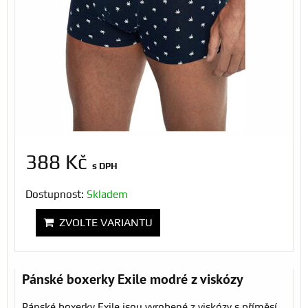
388 Kč
s DPH
Dostupnost:
Skladem
ZVOLTE VARIANTU
Pánské boxerky Exile modré z viskózy
Pánské boxerky Exile jsou vyrobené z viskózy s příměsí,