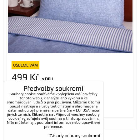
UŠIJEME VÁM
499 Kč
s DPH
Předvolby soukromí
Dostupnost:
Na dotaz
Soubory cookie používáme k vylepšení vaší návštěvy
tohoto webu, k analýze jeho výkonu a ke
shromažďování údajů o jeho používání. Můžeme k tomu
ZVOLTE VARIANTU
použít nástroje a služby třetích stran a shromážděná
data mohou být přenášena partnerům v EU, USA nebo
jiných zemích. Kliknutím na „Přijmout všechny soubory
cookie“ vyjadřujete svůj souhlas s tímto zpracováním.
Níže můžete najít podrobné informace nebo upravit své
preference.
Zásady ochrany soukromí