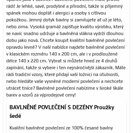
rádi! Je lehké, savé, prodyšné a přírodní, takže si příjemný
spánek mohou dopřát i alergici a osoby s citlivou
pokožkou. Jemný dotyk bavlny si zamilujete ať už je léto,
nebo zima. Vysoká gramáž zajišťuje kvalitu výrobku, který
se navíc snadno udržuje a bavlněná vlákna vydrží dlouhou
dobu jako nová. Chcete koupit kvalitní bavlněné povlečení
opravdu levně? V naší nabídce najdete bavlněné povlečení
v klasickém rozměru 140 x 200 cm, ale i v prodloužené
délce 140 x 220 cm. Vybrat si můžete hned ze 4 druhů
zapínání, takže si vybere i ten nejnáročnější zákazník. Máte
rádi tradiční vzory, které přidají vaší ložnici na útulnosti,
nebo hledáte vaše vysněné moderní povlečení a nechcete
utrácet tisíce? Bavlněné povlečení nabízíme v široké škále
barev a vzorů za výprodejové ceny!
BAVLNĚNÉ POVLEČENÍ S DEZÉNY Proužky
šedé
Kvalitní bavlněné povlečení ze 100% česané bavlny