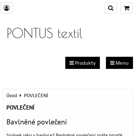
PONTUS textil
Produkty
Menu
Úvod
POVLEČENÍ
POVLEČENÍ
Bavlněné povlečení
Spánek jako v bavlnce? Bavlněné povlečení máte prostě