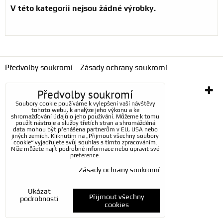
Předvolby soukromí
Zásady ochrany soukromí
Vytvořeno systémem:
Předvolby soukromí
ByznysWeb.cz
Soubory cookie používáme k vylepšení vaší návštěvy
tohoto webu, k analýze jeho výkonu a ke
shromažďování údajů o jeho používání. Můžeme k tomu
použít nástroje a služby třetích stran a shromážděná
data mohou být přenášena partnerům v EU, USA nebo
jiných zemích. Kliknutím na „Přijmout všechny soubory
cookie“ vyjadřujete svůj souhlas s tímto zpracováním.
Níže můžete najít podrobné informace nebo upravit své
preference.
Zásady ochrany soukromí
Ukázat
Přijmout všechny
podrobnosti
cookies