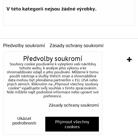
Předvolby soukromí
Zásady ochrany soukromí
Předvolby soukromí
Vytvořeno systémem:
ByznysWeb.cz
Soubory cookie používáme k vylepšení vaší návštěvy
tohoto webu, k analýze jeho výkonu a ke
shromažďování údajů o jeho používání. Můžeme k tomu
použít nástroje a služby třetích stran a shromážděná
data mohou být přenášena partnerům v EU, USA nebo
jiných zemích. Kliknutím na „Přijmout všechny soubory
cookie“ vyjadřujete svůj souhlas s tímto zpracováním.
Níže můžete najít podrobné informace nebo upravit své
preference.
Zásady ochrany soukromí
Ukázat
Přijmout všechny
podrobnosti
cookies