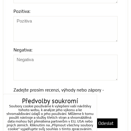
Pozitiva:
Negativa:
Zadejte prosím recenzi, výhody nebo zápory -
alespoň jedna položka je povinná.
Předvolby soukromí
Soubory cookie používáme k vylepšení vaší návštěvy
tohoto webu, k analýze jeho výkonu a ke
*
(Povinné)
shromažďování údajů o jeho používání. Můžeme k tomu
použít nástroje a služby třetích stran a shromážděná
data mohou být přenášena partnerům v EU, USA nebo
Odeslat
jiných zemích. Kliknutím na „Přijmout všechny soubory
cookie“ vyjadřujete svůj souhlas s tímto zpracováním.