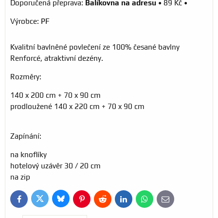
Balíkovna na adresu
•
89 Kč
•
Výrobce:
PF
Kvalitní bavlněné povlečení ze 100% česané bavlny
Renforcé, atraktivní dezény.
Rozměry:
140 x 200 cm + 70 x 90 cm
prodloužené 140 x 220 cm + 70 x 90 cm
Zapínání:
na knoflíky
hotelový uzávěr 30 / 20 cm
na zip
Bluesky
Twitter
Facebook
Pinterest
Reddit
LinkedIn
WhatsApp
E-
mail