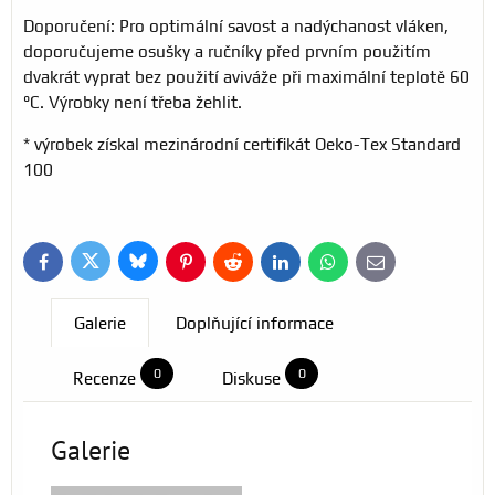
Doporučení: Pro optimální savost a nadýchanost vláken,
doporučujeme osušky a ručníky před prvním použitím
dvakrát vyprat bez použití aviváže při maximální teplotě 60
°C. Výrobky není třeba žehlit.
* výrobek získal mezinárodní certifikát Oeko-Tex Standard
100
Bluesky
Twitter
Facebook
Pinterest
Reddit
LinkedIn
WhatsApp
E-
mail
Galerie
Doplňující informace
0
0
Recenze
Diskuse
Galerie