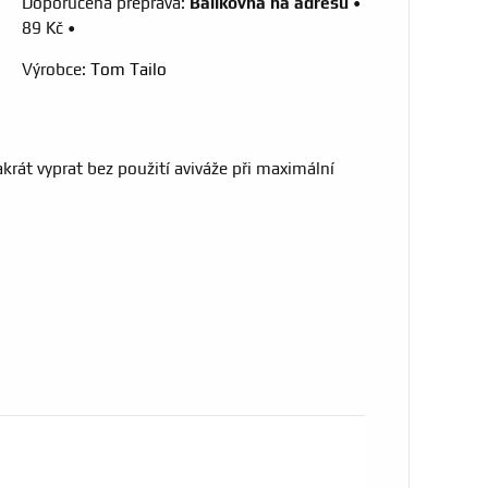
Balíkovna na adresu
•
89 Kč
•
Výrobce:
Tom Tailo
rát vyprat bez použití aviváže při maximální