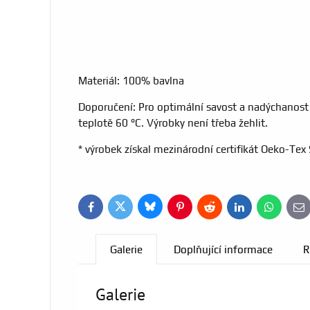
Materiál: 100% bavlna
Doporučení: Pro optimální savost a nadýchanost 
teplotě 60 °C. Výrobky není třeba žehlit.
* výrobek získal mezinárodní certifikát Oeko-Te
Bluesky
Twitter
Facebook
Pinterest
Reddit
LinkedIn
WhatsApp
E-
ma
Galerie
Doplňující informace
R
Galerie