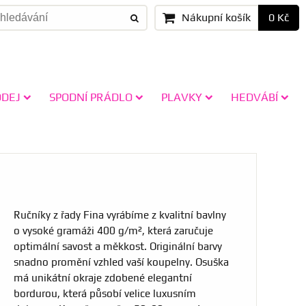
Nákupní košík
0 Kč
ODEJ
SPODNÍ PRÁDLO
PLAVKY
HEDVÁBÍ
Ručníky z řady Fina vyrábíme z kvalitní bavlny
o vysoké gramáži 400 g/m², která zaručuje
optimální savost a měkkost. Originální barvy
snadno promění vzhled vaší koupelny. Osuška
má unikátní okraje zdobené elegantní
bordurou, která působí velice luxusním