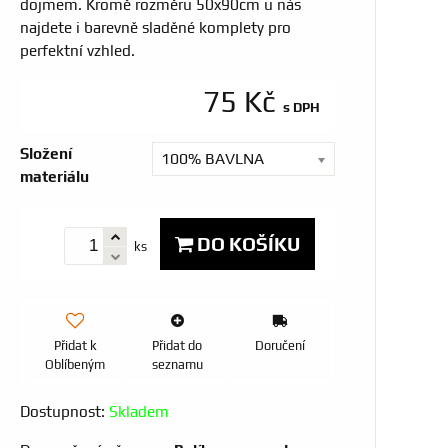
dojmem. Kromě rozměru 50x90cm u nás
najdete i barevně sladěné komplety pro
perfektní vzhled.
75 Kč
s DPH
Složení
100% BAVLNA
materiálu
DO KOŠÍKU
ks
Přidat k
Přidat do
Doručení
Oblíbeným
seznamu
Dostupnost:
Skladem