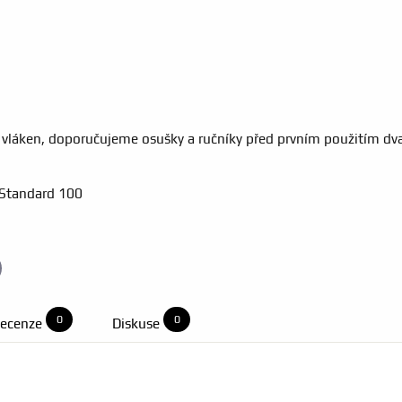
vláken, doporučujeme osušky a ručníky před prvním použitím dvak
x Standard 100
il
0
0
ecenze
Diskuse