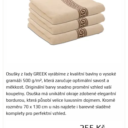
Osušky z řady GREEK vyrábíme z kvalitní bavlny o vysoké
gramáži 500 g/m², která zaručuje optimální savost a
měkkost. Originální barvy snadno promění vzhled vaší
koupelny. Osuška má unikátní okraje zdobené elegantní
bordurou, která působí velice luxusním dojmem. Kromě
rozměru 70 x 130 cm u nás najdete i barevně sladěné
komplety pro perfektní vzhled.
255 Kč