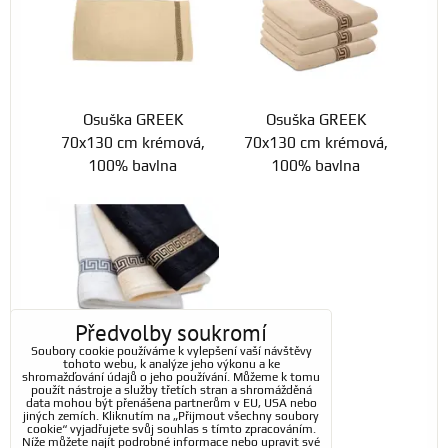
Osuška GREEK
Osuška GREEK
70x130 cm krémová,
70x130 cm krémová,
100% bavlna
100% bavlna
Předvolby soukromí
Osuška GREEK
Soubory cookie používáme k vylepšení vaší návštěvy
tohoto webu, k analýze jeho výkonu a ke
70x130 cm krémová,
shromažďování údajů o jeho používání. Můžeme k tomu
použít nástroje a služby třetích stran a shromážděná
100% bavlna
data mohou být přenášena partnerům v EU, USA nebo
jiných zemích. Kliknutím na „Přijmout všechny soubory
cookie“ vyjadřujete svůj souhlas s tímto zpracováním.
Níže můžete najít podrobné informace nebo upravit své