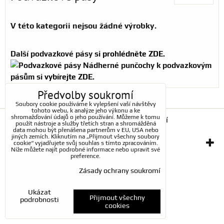
Další podvazkové pásy si
prohlédněte ZDE.
Nádherné punčochy k podvazkovým
pásům si
vybírejte ZDE.
Předvolby soukromí
Soubory cookie používáme k vylepšení vaší návštěvy
tohoto webu, k analýze jeho výkonu a ke
shromažďování údajů o jeho používání. Můžeme k tomu
Předvolby soukromí
Zásady ochrany soukromí
použít nástroje a služby třetích stran a shromážděná
data mohou být přenášena partnerům v EU, USA nebo
jiných zemích. Kliknutím na „Přijmout všechny soubory
Vytvořeno systémem:
cookie“ vyjadřujete svůj souhlas s tímto zpracováním.
ByznysWeb.cz
Níže můžete najít podrobné informace nebo upravit své
preference.
Zásady ochrany soukromí
Ukázat
Přijmout všechny
podrobnosti
cookies