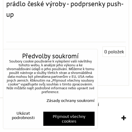
prádlo české výroby - podprsenky push-
up
Podprsenky push-up
0
položek
Předvolby soukromí
Soubory cookie používáme k vylepšení vaší návštěvy
tohoto webu, k analýze jeho výkonu a ke
shromažďování údajů o jeho používání. Můžeme k tomu
použít nástroje a služby třetích stran a shromážděná
data mohou být přenášena partnerům v EU, USA nebo
jiných zemích. Kliknutím na „Přijmout všechny soubory
cookie“ vyjadřujete svůj souhlas s tímto zpracováním.
Níže můžete najít podrobné informace nebo upravit své
preference.
Zásady ochrany soukromí
Předvolby soukromí
Zásady ochrany soukromí
Ukázat
Přijmout všechny
podrobnosti
Vytvořeno systémem:
ByznysWeb.cz
cookies