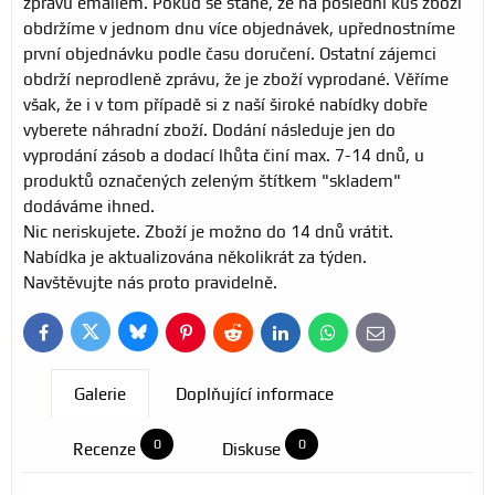
zprávu emailem. Pokud se stane, že na poslední kus zboží
obdržíme v jednom dnu více objednávek, upřednostníme
první objednávku podle času doručení. Ostatní zájemci
obdrží neprodleně zprávu, že je zboží vyprodané. Věříme
však, že i v tom případě si z naší široké nabídky dobře
vyberete náhradní zboží. Dodání následuje jen do
vyprodání zásob a dodací lhůta činí max. 7-14 dnů, u
produktů označených zeleným štítkem "skladem"
dodáváme ihned.
Nic neriskujete. Zboží je možno do 14 dnů vrátit.
Nabídka je aktualizována několikrát za týden.
Navštěvujte nás proto pravidelně.
Bluesky
Twitter
Facebook
Pinterest
Reddit
LinkedIn
WhatsApp
E-
mail
Galerie
Doplňující informace
0
0
Recenze
Diskuse