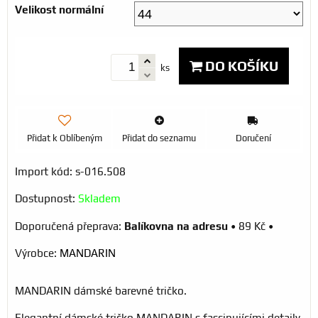
Velikost normální
DO KOŠÍKU
ks
Přidat k Oblíbeným
Přidat do seznamu
Doručení
Import kód: s-016.508
Dostupnost:
Skladem
Balíkovna na adresu
•
89 Kč
•
Výrobce:
MANDARIN
MANDARIN dámské barevné tričko.
Elegantní dámské tričko MANDARIN s fascinujícími detaily.