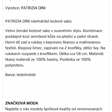
Výrobce:
PATRIZIA DINI
PATRIZIA DINI návrhářské kožené sako.
Velmi ženské kožené sako v suveréním stylu. Kombinace
poddajné kozí semišové kůže na přední a zadní straně.
Horní díl zad a rukávy s keprovou tkanou a malírovanou
textilií. Klopový límec, zapínání na 2 knoflíky, dělící švy. Na
rukávech rozparek s knoflíkem. Délka cca 58 cm. Materiál:
tkaný materiál ze 100% bavlny. Podšívka ze 100%
polyesteru.
Barva: šedohnědá
ZNAČKOVÁ MÓDA
Najdete u nás modely špičkové kvality od renomovaných