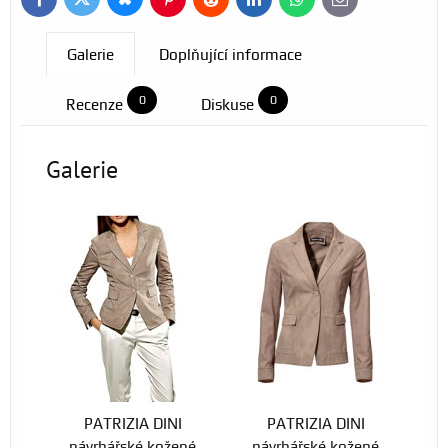
Bluesky
Twitter
Facebook
Pinterest
Reddit
LinkedIn
WhatsApp
E-
mail
Galerie
Doplňující informace
0
0
Recenze
Diskuse
Galerie
PATRIZIA DINI
PATRIZIA DINI
návrhářské kožené
návrhářské kožené