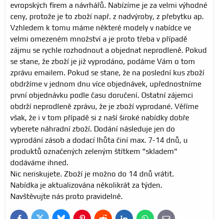
evropských firem a návrhářů. Nabízíme je za velmi výhodné
ceny, protože je to zboží např. z nadvýroby, z přebytku ap.
Vzhledem k tomu máme některé modely v nabídce ve
velmi omezeném množství a je proto třeba v případě
zájmu se rychle rozhodnout a objednat neprodleně. Pokud
se stane, že zboží je již vyprodáno, podáme Vám o tom
zprávu emailem. Pokud se stane, že na poslední kus zboží
obdržíme v jednom dnu více objednávek, upřednostníme
první objednávku podle času doručení. Ostatní zájemci
obdrží neprodleně zprávu, že je zboží vyprodané. Věříme
však, že i v tom případě si z naší široké nabídky dobře
vyberete náhradní zboží. Dodání následuje jen do
vyprodání zásob a dodací lhůta činí max. 7-14 dnů, u
produktů označených zeleným štítkem "skladem"
dodáváme ihned.
Nic neriskujete. Zboží je možno do 14 dnů vrátit.
Nabídka je aktualizována několikrát za týden.
Navštěvujte nás proto pravidelně.