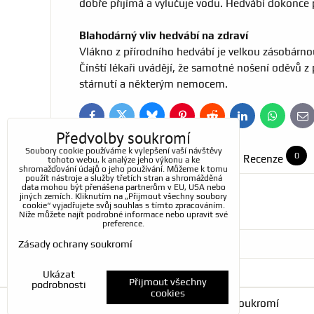
dobře přijímá a vylučuje vodu. Hedvábí dokonce p
Blahodárný vliv hedvábí na zdraví
Vlákno z přírodního hedvábí je velkou zásobárno
Čínští lékaři uvádějí, že samotné nošení oděvů z 
stárnutí a některým nemocem.
Bluesky
Twitter
Facebook
Pinterest
Reddit
LinkedIn
WhatsApp
E-
ma
Předvolby soukromí
Soubory cookie používáme k vylepšení vaší návštěvy
0
Doplňující informace
Recenze
tohoto webu, k analýze jeho výkonu a ke
shromažďování údajů o jeho používání. Můžeme k tomu
použít nástroje a služby třetích stran a shromážděná
data mohou být přenášena partnerům v EU, USA nebo
jiných zemích. Kliknutím na „Přijmout všechny soubory
Materiál:
cookie“ vyjadřujete svůj souhlas s tímto zpracováním.
Níže můžete najít podrobné informace nebo upravit své
preference.
Zásady ochrany soukromí
Ukázat
Přijmout všechny
podrobnosti
cookies
Předvolby soukromí
Zásady ochrany soukromí