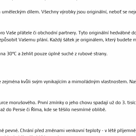
uměleckým dílem. Všechny výrobky jsou originální, neboť se nejed
o Vaše přátele či obchodní partnery. Tyto originální hedvábné d
způsobit Vašemu přání. Každý šátek je originálem, který budete 
na 30°C a žehlit pouze úplně suché z rubové strany.
le zejména kvůli svým vynikajícím a mimořádným vlastnostem. Naš
ce morušového. První zmínky o jeho chovu spadají už do 3. tisícil
ž do Persie či Říma, kde se těšilo nesmírné oblibě.
ně pevné. Chrání před změnami venkovní teploty - v létě příjemně 