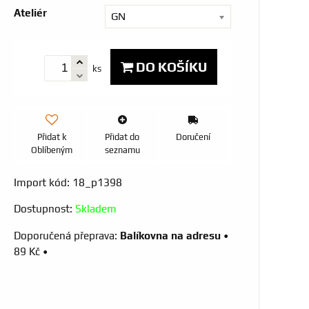
Ateliér
GN
DO KOŠÍKU
ks
Přidat k
Přidat do
Doručení
Oblíbeným
seznamu
Import kód: 18_p1398
Dostupnost:
Skladem
Balíkovna na adresu
•
89 Kč
•