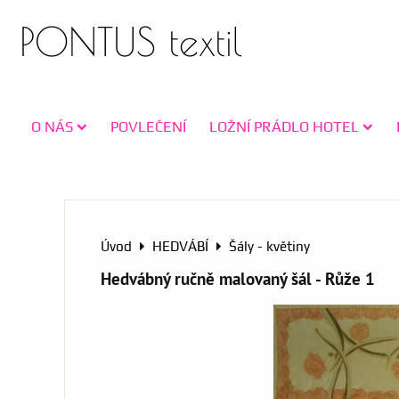
PONTUS textil
O NÁS
POVLEČENÍ
LOŽNÍ PRÁDLO HOTEL
Úvod
HEDVÁBÍ
Šály - květiny
Hedvábný ručně malovaný šál - Růže 1