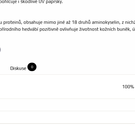
ohlcuje i škodlivé UV paprsky.
u proteinů, obsahuje mimo jiné až 18 druhů aminokyselin, z nich
přírodního hedvábí pozitivně ovlivňuje životnost kožních buněk, úč
il
0
Diskuse
100% 