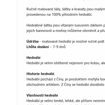
Ručně malované šály, šátky a kravaty jsou malým 
provedenou na 100% přírodním hedvábí.
Hedvábné šátky jsou vítaným luxusním dárkem pr
jejich barevnost a motivy můžeme obměnit a při
Údržba
- malované hedvábí je možné ručně prát 
Lhůta dodání
– 7-9 dnů
Hedvábí
Hedvábí je velmi oblíbené nejenom pro krásu, a
Historie hedvábí
Hedvábí pochází z Číny, je produktem motýla bour
obchodním artiklem. Z Číny se hedvábí dováželo a
Vlastnosti hedvábí
Hedvábí je velmi tenké, lehké, ale přitom nesmír