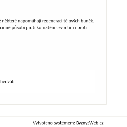
ž některé napomáhají regeneraci tělových buněk.
inně působí proti kornatění cév a tím i proti
hedvábí
Vytvořeno systémem:
ByznysWeb.cz