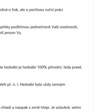
ná o tisk, ale o poctivou ruční práci
oplňky podtrhnou jedinečnost Vaší osobnosti,
mít jenom Vy.
e hedvábí je hedvábí 100% přírodní, tedy pravé.
etí př. n. l. Hedvábí bylo vždy cenným
chladí a naopak v zimě hřeje. Je vzdušné, velmi