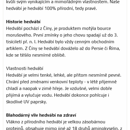
kvůli svým vynikajícím a mimořádným vlastnostem. Naše
hedvábí je hedvábí 100% přírodní, tedy pravé.
Historie hedvábí
Hedvábí pochází z Číny, je produktem motýla bource
morušového. První zmínky o jeho chovu spadají už do 3.
tisíciletí př. n. l. Hedvábí bylo vždy cenným obchodním
artiklem. Z Číny se hedvábí dováželo až do Persie či Říma,
kde se těšilo nesmírné oblibě.
Vlastnosti hedvábí
Hedvábí je velmi tenké, lehké, ale přitom nesmírně pevné.
Chrání před změnami venkovní teploty - v létě příjemně
chladí a naopak v zimě hřeje. Je vzdušné, velmi dobře
přijímá a vylučuje vodu. Hedvábí dokonce pohlcuje i
škodlivé UV paprsky.
Blahodárný vliv hedvábí na zdraví
Vlákno z přírodního hedvábí je velkou zásobárnou
proteinů, obsahuje mimo jiné až 18 druhů aminokyselin, z