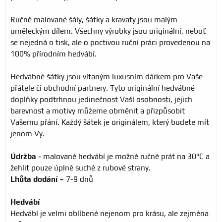
Ručně malované šály, šátky a kravaty jsou malým
uměleckým dílem. Všechny výrobky jsou originální, neboť
se nejedná o tisk, ale o poctivou ruční práci provedenou na
100% přírodním hedvábí.
Hedvábné šátky jsou vítaným luxusním dárkem pro Vaše
přátele či obchodní partnery. Tyto originální hedvábné
doplňky podtrhnou jedinečnost Vaší osobnosti, jejich
barevnost a motivy můžeme obměnit a přizpůsobit
Vašemu přání. Každý šátek je originálem, který budete mít
jenom Vy.
Údržba -
malované hedvábí je možné ručně prát na 30°C a
žehlit pouze úplně suché z rubové strany.
Lhůta dodání –
7-9 dnů
Hedvábí
Hedvábí je velmi oblíbené nejenom pro krásu, ale zejména