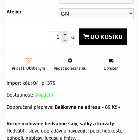
Ateliér
DO KOŠÍKU
ks
Přidat k Oblíbeným
Přidat do seznamu
Doručení
Import kód: 04_p1379
Dostupnost:
Skladem
Balíkovna na adresu
•
89 Kč
•
Ručně malované hedvábné šály, šátky a kravaty
Hedvábí - slovo odpradávna navozující pocit hebkosti,
pohodlí, noblesy, luxusu a krásy.