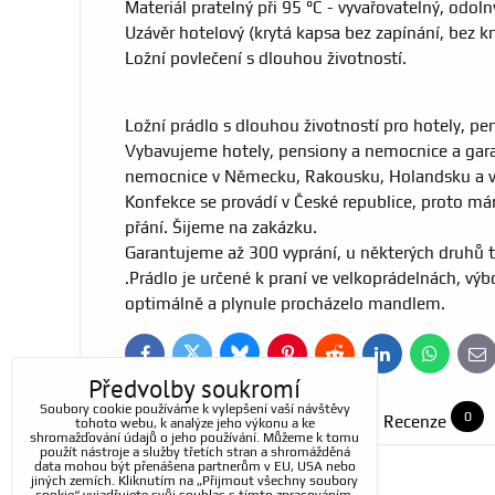
Materiál pratelný při 95 °C - vyvařovatelný, odoln
Uzávěr hotelový (krytá kapsa bez zapínání, bez k
Ložní povlečení s dlouhou životností.
Ložní prádlo s dlouhou životností pro hotely, p
Vybavujeme hotely, pensiony a nemocnice a garant
nemocnice v Německu, Rakousku, Holandsku a v 
Konfekce se provádí v České republice, proto m
přání. Šijeme na zakázku.
Garantujeme až 300 vyprání, u některých druhů te
.Prádlo je určené k praní ve velkoprádelnách, vý
optimálně a plynule procházelo mandlem.
Bluesky
Twitter
Facebook
Pinterest
Reddit
LinkedIn
WhatsApp
E-
ma
Předvolby soukromí
Soubory cookie používáme k vylepšení vaší návštěvy
0
Doplňující informace
Recenze
tohoto webu, k analýze jeho výkonu a ke
shromažďování údajů o jeho používání. Můžeme k tomu
použít nástroje a služby třetích stran a shromážděná
data mohou být přenášena partnerům v EU, USA nebo
jiných zemích. Kliknutím na „Přijmout všechny soubory
Materiál: