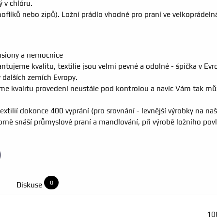
ý v chlóru.
noflíků nebo zipů). Ložní prádlo vhodné pro praní ve velkoprádeln
ensiony a nemocnice
ujeme kvalitu, textilie jsou velmi pevné a odolné - špička v Evro
dalších zemích Evropy.
áme kvalitu provedení neustále pod kontrolou a navíc Vám tak m
xtilií dokonce 400 vyprání (pro srovnání - levnější výrobky na naš
borně snáší průmyslové praní a mandlování, při výrobě ložního pov
il
0
Diskuse
10