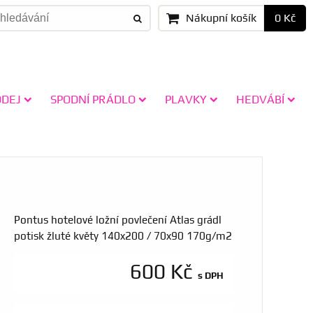
Nákupní košík
0 Kč
ODEJ
SPODNÍ PRÁDLO
PLAVKY
HEDVÁBÍ
Pontus hotelové ložní povlečení Atlas grádl
potisk žluté květy 140x200 / 70x90 170g/m2
600 Kč
s DPH