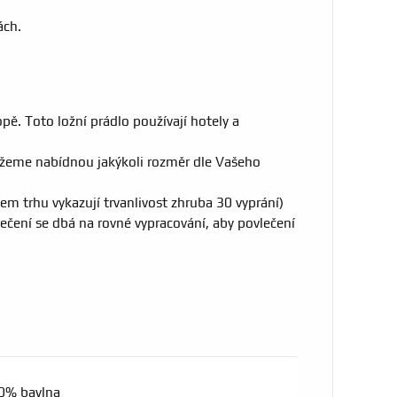
ách.
pě. Toto ložní prádlo používají hotely a
ůžeme nabídnou jakýkoli rozměr dle Vašeho
em trhu vykazují trvanlivost zhruba 30 vyprání)
lečení se dbá na rovné vypracování, aby povlečení
0% bavlna