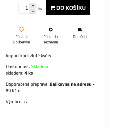
DO KOŠÍKU
ks
Přidat k
Přidat do
Doručení
Oblíbeným
seznamu
Import kód: žluté květy
Dostupnost:
Skladem
skladem:
4
ks
Balíkovna na adresu
•
89 Kč
•
Výrobce:
cz