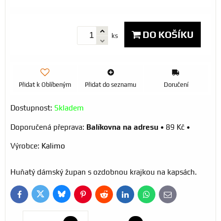
DO KOŠÍKU
ks
Přidat k Oblíbeným
Přidat do seznamu
Doručení
Dostupnost:
Skladem
Balíkovna na adresu
•
89 Kč
•
Výrobce:
Kalimo
Huňatý dámský župan s ozdobnou krajkou na kapsách.
Bluesky
Twitter
Facebook
Pinterest
Reddit
LinkedIn
WhatsApp
E-
mail