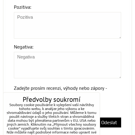
Pozitiva:
Negativa:
Zadejte prosím recenzi, výhody nebo zápory -
alespoň jedna položka je povinná.
Předvolby soukromí
Soubory cookie používáme k vylepšení vaší návštěvy
tohoto webu, k analýze jeho výkonu a ke
*
(Povinné)
shromažďování údajů o jeho používání. Můžeme k tomu
použít nástroje a služby třetích stran a shromážděná
data mohou být přenášena partnerům v EU, USA nebo
Odeslat
jiných zemích. Kliknutím na „Přijmout všechny soubory
cookie“ vyjadřujete svůj souhlas s tímto zpracováním.
Níže můžete najít podrobné informace nebo upravit své