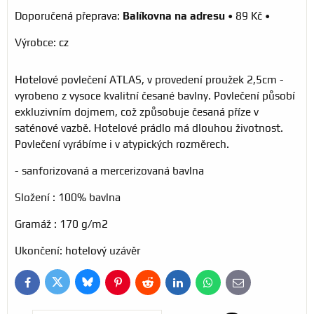
Balíkovna na adresu
•
89 Kč
•
Výrobce:
cz
Hotelové povlečení ATLAS, v provedení proužek 2,5cm -
vyrobeno z vysoce kvalitní česané bavlny. Povlečení působí
exkluzivním dojmem, což způsobuje česaná příze v
saténové vazbě. Hotelové prádlo má dlouhou životnost.
Povlečení vyrábíme i v atypických rozměrech.
- sanforizovaná a mercerizovaná bavlna
Složení : 100% bavlna
Gramáž : 170 g/m2
Ukončení: hotelový uzávěr
Bluesky
Twitter
Facebook
Pinterest
Reddit
LinkedIn
WhatsApp
E-
mail