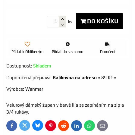
DO KOŠÍKU
ks
Přidat k Oblíbeným
Přidat do seznamu
Doručení
Dostupnost:
Skladem
Balíkovna na adresu
•
89 Kč
•
Výrobce:
Wanmar
Velurový dámský župan v barvě lila se zapínáním na zip a
3/4 rukávy.
Bluesky
Twitter
Facebook
Pinterest
Reddit
LinkedIn
WhatsApp
E-
mail