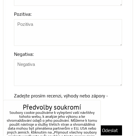
Pozitiva:
Negativa:
Zadejte prosím recenzi, výhody nebo zápory -
alespoň jedna položka je povinná.
Předvolby soukromí
Soubory cookie používáme k vylepšení vaší návštěvy
tohoto webu, k analýze jeho výkonu a ke
*
(Povinné)
shromažďování údajů o jeho používání. Můžeme k tomu
použít nástroje a služby třetích stran a shromážděná
data mohou být přenášena partnerům v EU, USA nebo
Odeslat
jiných zemích. Kliknutím na „Přijmout všechny soubory