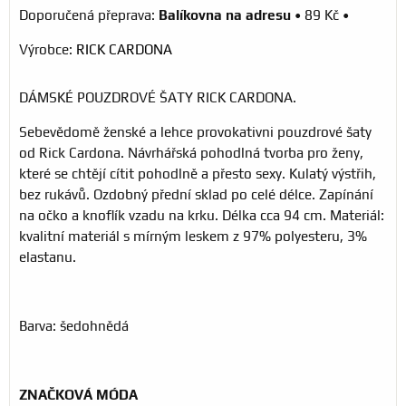
Balíkovna na adresu
•
89 Kč
•
Výrobce:
RICK CARDONA
DÁMSKÉ POUZDROVÉ ŠATY RICK CARDONA.
Sebevědomě ženské a lehce provokativni pouzdrové šaty
od Rick Cardona. Návrhářská pohodlná tvorba pro ženy,
které se chtějí cítit pohodlně a přesto sexy. Kulatý výstřih,
bez rukávů. Ozdobný přední sklad po celé délce. Zapínání
na očko a knoflík vzadu na krku. Délka cca 94 cm. Materiál:
kvalitní materiál s mírným leskem z 97% polyesteru, 3%
elastanu.
Barva: šedohnědá
ZNAČKOVÁ MÓDA