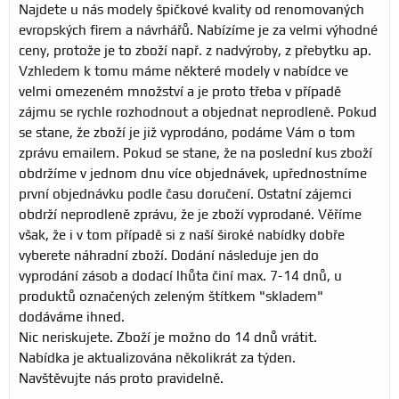
Najdete u nás modely špičkové kvality od renomovaných
evropských firem a návrhářů. Nabízíme je za velmi výhodné
ceny, protože je to zboží např. z nadvýroby, z přebytku ap.
Vzhledem k tomu máme některé modely v nabídce ve
velmi omezeném množství a je proto třeba v případě
zájmu se rychle rozhodnout a objednat neprodleně. Pokud
se stane, že zboží je již vyprodáno, podáme Vám o tom
zprávu emailem. Pokud se stane, že na poslední kus zboží
obdržíme v jednom dnu více objednávek, upřednostníme
první objednávku podle času doručení. Ostatní zájemci
obdrží neprodleně zprávu, že je zboží vyprodané. Věříme
však, že i v tom případě si z naší široké nabídky dobře
vyberete náhradní zboží. Dodání následuje jen do
vyprodání zásob a dodací lhůta činí max. 7-14 dnů, u
produktů označených zeleným štítkem "skladem"
dodáváme ihned.
Nic neriskujete. Zboží je možno do 14 dnů vrátit.
Nabídka je aktualizována několikrát za týden.
Navštěvujte nás proto pravidelně.