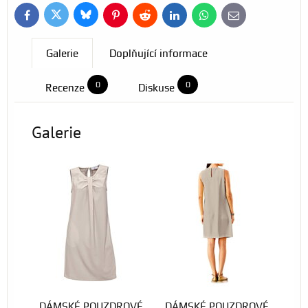
Bluesky
Twitter
Facebook
Pinterest
Reddit
LinkedIn
WhatsApp
E-
mail
Galerie
Doplňující informace
0
0
Recenze
Diskuse
Galerie
DÁMSKÉ POUZDROVÉ
DÁMSKÉ POUZDROVÉ