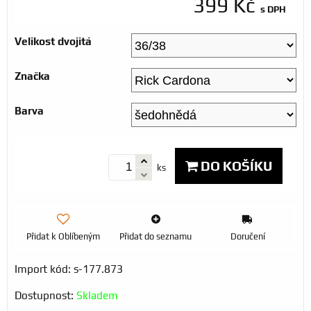
399 Kč
s DPH
Velikost dvojitá
Značka
Barva
DO KOŠÍKU
ks
Přidat k Oblíbeným
Přidat do seznamu
Doručení
Import kód: s-177.873
Dostupnost:
Skladem