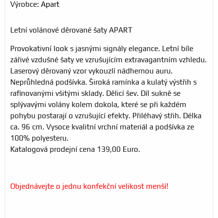
Výrobce:
Apart
Letní volánové děrované šaty APART
Provokativní look s jasnými signály elegance. Letní bíle
zářivé vzdušné šaty ve vzrušujícím extravagantním vzhledu.
Laserový děrovaný vzor vykouzlí nádhernou auru.
Neprůhledná podšívka. Široká ramínka a kulatý výstřih s
rafinovanými všitými sklady. Dělicí šev. Díl sukně se
splývavými volány kolem dokola, které se při každém
pohybu postarají o vzrušující efekty. Přiléhavý střih. Délka
ca. 96 cm. Vysoce kvalitní vrchní materiál a podšívka ze
100% polyesteru.
Katalogová prodejní cena 139,00 Euro.
Objednávejte o jednu konfekční velikost menší!