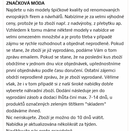
ZNAČKOVÁ MÓDA
Najdete u nás modely špičkové kvality od renomovaných
evropských firem a návrhářů. Nabízíme je za velmi výhodné
ceny, protože je to zboží např. z nadvýroby, z přebytku ap.
Vzhledem k tomu máme některé modely v nabídce ve
velmi omezeném množství a je proto třeba v případě
zájmu se rychle rozhodnout a objednat neprodleně. Pokud
se stane, že zboží je již vyprodáno, podáme Vám o tom
zprávu emailem. Pokud se stane, že na poslední kus zboží
obdržíme v jednom dnu více objednávek, upřednostníme
první objednávku podle času doručení. Ostatní zájemci
obdrží neprodleně zprávu, že je zboží vyprodané. Věříme
však, že i v tom případě si z naší široké nabídky dobře
vyberete náhradní zboží. Dodání následuje jen do
vyprodání zásob a dodací lhůta činí max. 7-14 dnů, u
produktů označených zeleným štítkem "skladem"
dodáváme ihned.
Nic neriskujete. Zboží je možno do 10 dnů vrátit.
Nabídka je aktualizována několikrát za týden.
Navštěvujte nás proto pravidelně.