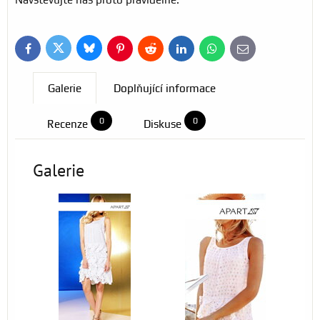
Bluesky
Twitter
Facebook
Pinterest
Reddit
LinkedIn
WhatsApp
E-
mail
Galerie
Doplňující informace
0
0
Recenze
Diskuse
Galerie