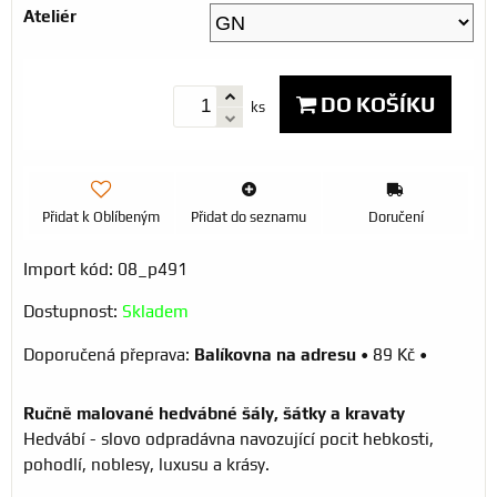
Ateliér
DO KOŠÍKU
ks
Přidat k Oblíbeným
Přidat do seznamu
Doručení
Import kód: 08_p491
Dostupnost:
Skladem
Balíkovna na adresu
•
89 Kč
•
Ručně malované hedvábné šály, šátky a kravaty
Hedvábí - slovo odpradávna navozující pocit hebkosti,
pohodlí, noblesy, luxusu a krásy.