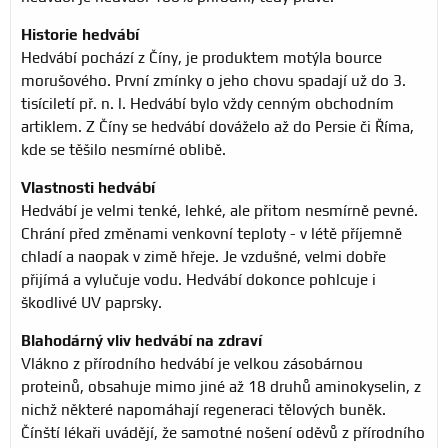
Historie hedvábí
Hedvábí pochází z Číny, je produktem motýla bource
morušového. První zmínky o jeho chovu spadají už do 3.
tisíciletí př. n. l. Hedvábí bylo vždy cenným obchodním
artiklem. Z Číny se hedvábí dováželo až do Persie či Říma,
kde se těšilo nesmírné oblibě.
Vlastnosti hedvábí
Hedvábí je velmi tenké, lehké, ale přitom nesmírně pevné.
Chrání před změnami venkovní teploty - v létě příjemně
chladí a naopak v zimě hřeje. Je vzdušné, velmi dobře
přijímá a vylučuje vodu. Hedvábí dokonce pohlcuje i
škodlivé UV paprsky.
Blahodárný vliv hedvábí na zdraví
Vlákno z přírodního hedvábí je velkou zásobárnou
proteinů, obsahuje mimo jiné až 18 druhů aminokyselin, z
nichž některé napomáhají regeneraci tělových buněk.
Čínští lékaři uvádějí, že samotné nošení oděvů z přírodního