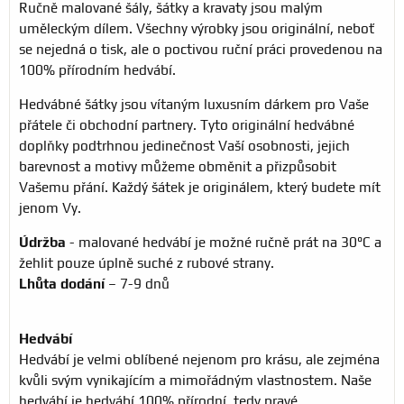
Ručně malované šály, šátky a kravaty jsou malým
uměleckým dílem. Všechny výrobky jsou originální, neboť
se nejedná o tisk, ale o poctivou ruční práci provedenou na
100% přírodním hedvábí.
Hedvábné šátky jsou vítaným luxusním dárkem pro Vaše
přátele či obchodní partnery. Tyto originální hedvábné
doplňky podtrhnou jedinečnost Vaší osobnosti, jejich
barevnost a motivy můžeme obměnit a přizpůsobit
Vašemu přání. Každý šátek je originálem, který budete mít
jenom Vy.
Údržba
- malované hedvábí je možné ručně prát na 30°C a
žehlit pouze úplně suché z rubové strany.
Lhůta dodání
– 7-9 dnů
Hedvábí
Hedvábí je velmi oblíbené nejenom pro krásu, ale zejména
kvůli svým vynikajícím a mimořádným vlastnostem. Naše
hedvábí je hedvábí 100% přírodní, tedy pravé.